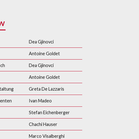
EW
Dea Gjinovci
Antoine Goldet
uch
Dea Gjinovci
Antoine Goldet
taltung
Greta De Lazzaris
enten
Ivan Madeo
Stefan Eichenberger
Chachi Hauser
Marco Visalberghi